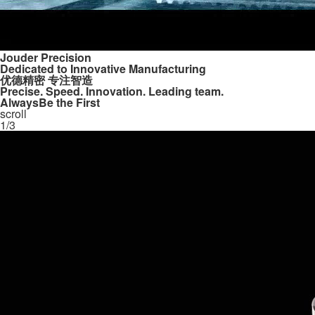
Jouder Precision
Dedicated to Innovative Manufacturing
优德精密 专注智造
Precise. Speed. Innovation. Leading team.
Always
Be the First
scroll
1
/
3